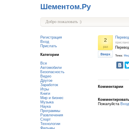
Шементом.Ру
Добро пожаловать :)
Регистрация
Перево
2
Вход
прислан
Прислать
раз
Перево
Категории
Вверх
Тема:
Мир
Все
Автомобили
Безопасность
Видео
Другое
Заработок
Комментарии
Игры
Книги
Мир и бизнес
Комментироват
Музыка
Пожалуйста
Вхо
Наука
Программы
Развлечения
Спорт
Технологии
Фильмы