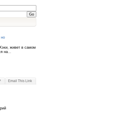
 но
Хэки, живет в самом
 на...
?
Email This Link
арий