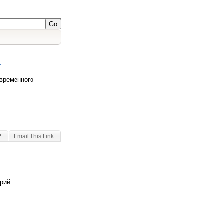
с
овременного
?
Email This Link
арий