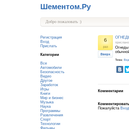
Шементом.Ру
Добро пожаловать :)
Регистрация
ОГНЕД
6
Вход
прислан
Прислать
раз
Огнеды 
обычно
Категории
Вверх
Тема:
Ви
Все
Автомобили
Безопасность
Видео
Другое
Заработок
Игры
Комментарии
Книги
Мир и бизнес
Музыка
Комментироват
Наука
Пожалуйста
Вхо
Программы
Развлечения
Спорт
Технологии
Фильмы