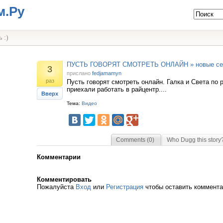
м.Ру
 :)
ПУСТЬ ГОВОРЯТ СМОТРЕТЬ ОНЛАЙН » новые се
3
прислано
fedjamamyn
раз
Пусть говорят смотреть онлайн. Галка и Света по
приехали работать в райцентр....
Вверх
Тема:
Видео
Comments (0)
Who Dugg this story
Комментарии
Комментировать
Пожалуйста
Вход
или
Регистрация
чтобы оставить коммент