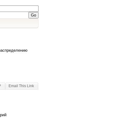
 распределению
?
Email This Link
арий