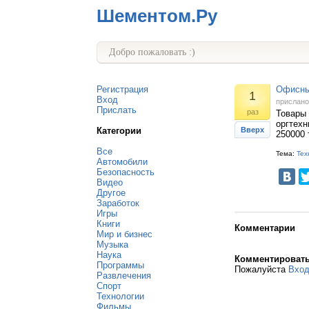
Шементом.Ру
Добро пожаловать :)
Регистрация
Офисные
1
Вход
прислан
Прислать
раз
Товары 
оргтехн
Категории
Вверх
250000 
Все
Тема:
Тех
Автомобили
Безопасность
Видео
Другое
Заработок
Игры
Книги
Комментарии
Мир и бизнес
Музыка
Наука
Комментироват
Программы
Пожалуйста
Вхо
Развлечения
Спорт
Технологии
Фильмы