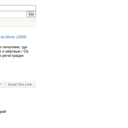
da Morte (2009/
и печалями, где
е и мёртвые / Os
з регистрации
?
Email This Link
арий