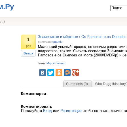
м.Ру
 :)
Знаменитые и мёртвые / Os Famosos e os Duendes 
1
прислано
gutunic
раз
Маленький унылый городок, со своими радостями 
подростков, так же. Скачать бесплатно Знамениты
Вверх
Famosos e os Duendes da Morte (2009/DVDRip) и бе
Тема:
Мир и бизнес
Comments (0)
Who Dugg this story
Комментарии
Комментировать
Пожалуйста
Вход
или
Регистрация
чтобы оставить коммент