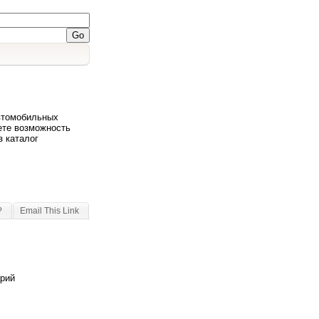
автомобильных
ете возможность
з каталог
?
Email This Link
арий