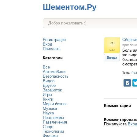
Шементом.Ру
Добро пожаловать :)
Регистрация
Сборник
5
Вход
прислан
Прислать
раз
Боль ая
же виде
Категории
Вверх
бесплат
смотрет
Все
Автомобили
Тема:
Раз
Безопасность
Видео
Другое
Заработок
Игры
Книги
Мир и бизнес
Комментарии
Музыка
Наука
Программы
Комментироват
Развлечения
Пожалуйста
Вхо
Спорт
Технологии
Фильмы