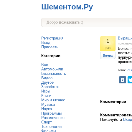
Шементом.Ру
Добро пожаловать :)
Регистрация
Выращи
1
Вход
прислан
Прислать
раз
Бояры н
листья 
Категории
Вверх
пурпурн
оранже
Все
Автомобили
Тема:
Раз
Безопасность
Видео
Другое
Заработок
Игры
Книги
Мир и бизнес
Комментарии
Музыка
Наука
Программы
Комментироват
Развлечения
Пожалуйста
Вхо
Спорт
Технологии
Фильмы