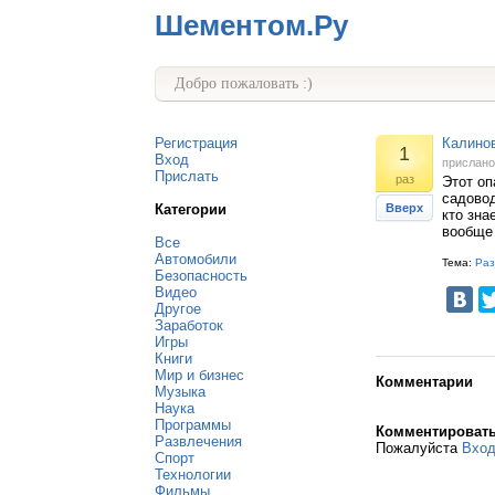
Шементом.Ру
Добро пожаловать :)
Регистрация
Калино
1
Вход
прислан
Прислать
раз
Этот оп
садовод
Категории
Вверх
кто зна
вообще
Все
Автомобили
Тема:
Раз
Безопасность
Видео
Другое
Заработок
Игры
Книги
Мир и бизнес
Комментарии
Музыка
Наука
Программы
Комментироват
Развлечения
Пожалуйста
Вхо
Спорт
Технологии
Фильмы