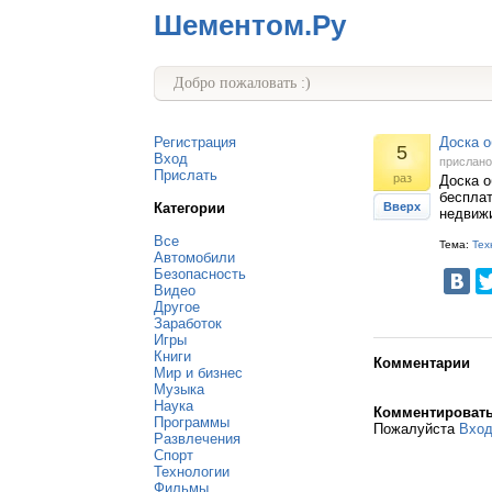
Шементом.Ру
Добро пожаловать :)
Регистрация
Доска о
5
Вход
прислан
Прислать
раз
Доска 
бесплат
Категории
Вверх
недвижи
Все
Тема:
Тех
Автомобили
Безопасность
Видео
Другое
Заработок
Игры
Книги
Комментарии
Мир и бизнес
Музыка
Наука
Комментироват
Программы
Пожалуйста
Вхо
Развлечения
Спорт
Технологии
Фильмы