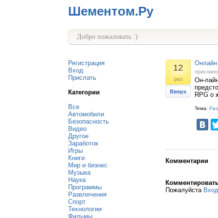
Шементом.Ру
Добро пожаловать :)
Регистрация
Онлайн 
12
Вход
прислан
Прислать
раз
Он-лайн
предсто
Категории
Вверх
RPG о ж
Все
Тема:
Раз
Автомобили
Безопасность
Видео
Другое
Заработок
Игры
Книги
Комментарии
Мир и бизнес
Музыка
Наука
Комментироват
Программы
Пожалуйста
Вхо
Развлечения
Спорт
Технологии
Фильмы