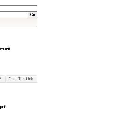
езней
?
Email This Link
арий