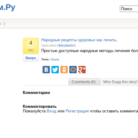
м.Ру
 :)
Народные рецепты здоровья как лечить,
4
прислано
clinicplastic1
раз
Простые доступные народные методы лечения бол
Вверх
Тема:
Наука
Comments (0)
Who Dugg this story
Комментарии
Комментировать
Пожалуйста
Вход
или
Регистрация
чтобы оставить коммент