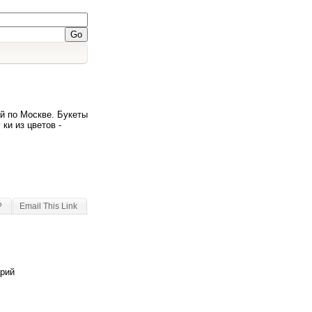
ой по Москве. Букеты
ки из цветов -
?
Email This Link
арий