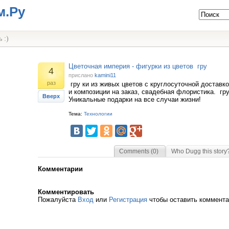
м.Ру
 :)
Цветочная империя - фигурки из цветов гру
4
прислано
kamini11
раз
гру ки из живых цветов с круглосуточной доставк
и композиции на заказ, свадебная флористика. гру 
Вверх
Уникальные подарки на все случаи жизни!
Тема:
Технологии
Comments (0)
Who Dugg this story
Комментарии
Комментировать
Пожалуйста
Вход
или
Регистрация
чтобы оставить коммент