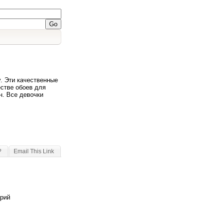
у. Эти качественные
естве обоев для
н. Все девочки
?
Email This Link
арий