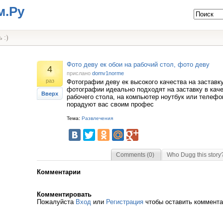
м.Ру
 :)
Фото деву ек обои на рабочий стол, фото деву
4
прислано
domv1norme
раз
Фотографии деву ек высокого качества на заставк
фотографии идеально подходят на заставку в кач
Вверх
рабочего стола, на компьютер ноутбук или телефо
порадуют вас своим профес
Тема:
Развлечения
Comments (0)
Who Dugg this story
Комментарии
Комментировать
Пожалуйста
Вход
или
Регистрация
чтобы оставить коммент