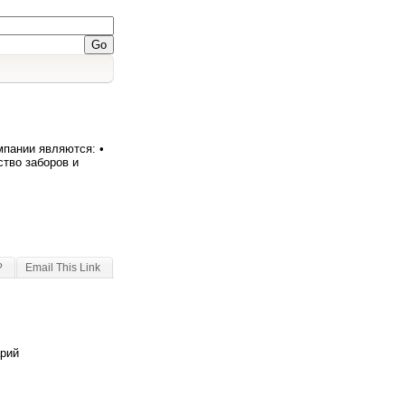
пании являются: •
ство заборов и
?
Email This Link
арий