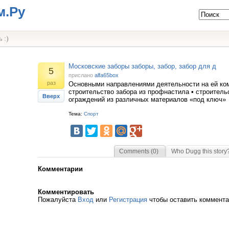
м.Ру
 :)
Московские заборы заборы, забор, забор для д
5
прислано
alfa65box
раз
Основными направлениями деятельности на ей ком
строительство забора из профнастила • строитель
Вверх
ограждений из различных материалов «под ключ»
Тема:
Спорт
Comments (0)
Who Dugg this story
Комментарии
Комментировать
Пожалуйста
Вход
или
Регистрация
чтобы оставить коммент