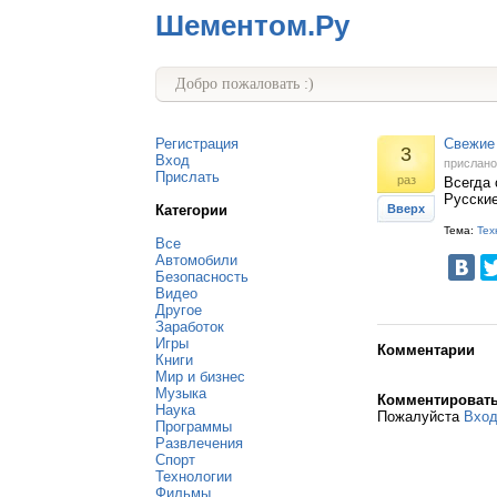
Шементом.Ру
Добро пожаловать :)
Регистрация
Cвежие 
3
Вход
прислан
Прислать
раз
Bсегда 
Русские
Категории
Вверх
Тема:
Тех
Все
Автомобили
Безопасность
Видео
Другое
Заработок
Игры
Комментарии
Книги
Мир и бизнес
Музыка
Комментироват
Наука
Пожалуйста
Вхо
Программы
Развлечения
Спорт
Технологии
Фильмы