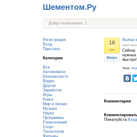
Шементом.Ру
Добро пожаловать :)
Регистрация
Выбор в
16
Вход
прислан
Прислать
раз
Сейчас
нужных
Категории
Вверх
быстро!
Все
Тема:
Ви
Автомобили
Безопасность
Видео
Другое
Заработок
Игры
Книги
Комментарии
Мир и бизнес
Музыка
Наука
Комментироват
Программы
Пожалуйста
Вхо
Развлечения
Спорт
Технологии
Фильмы