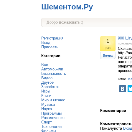
Шементом.Ру
Добро пожаловать :)
Регистрация
900 Шту
1
Вход
прислан
Прислать
раз
Скачать
http://
Категории
Вверх
Регист
вас о п
Все
операти
Автомобили
процесс
Безопасность
Видео
Тема:
Пр
Другое
Заработок
Игры
Книги
Мир и бизнес
Музыка
Наука
Комментарии
Программы
Развлечения
Спорт
Комментироват
Технологии
Пожалуйста
Вхо
Фильмы