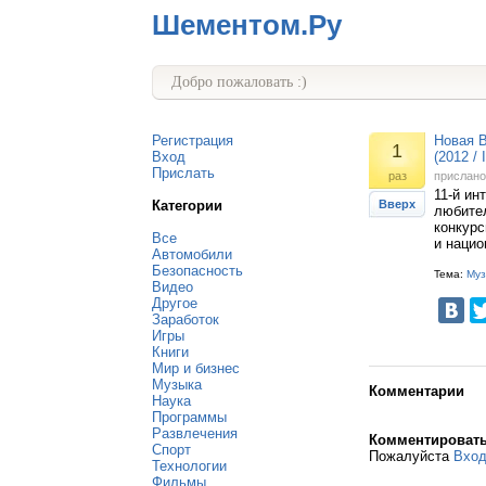
Шементом.Ру
Добро пожаловать :)
Регистрация
Новая В
1
Вход
(2012 /
Прислать
раз
прислан
11-й ин
Категории
Вверх
любител
конкур
Все
и нацио
Автомобили
Безопасность
Тема:
Муз
Видео
Другое
Заработок
Игры
Книги
Мир и бизнес
Музыка
Комментарии
Наука
Программы
Развлечения
Комментироват
Спорт
Пожалуйста
Вхо
Технологии
Фильмы