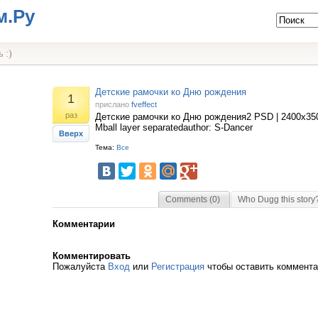
м.Ру
 :)
Детские рамочки ко Дню рождения
1
прислано
fveffect
раз
Детские рамочки ко Дню рождения2 PSD | 2400x3500 
Mball layer separatedauthor: S-Dancer
Вверх
Тема:
Все
Comments (0)
Who Dugg this story
Комментарии
Комментировать
Пожалуйста
Вход
или
Регистрация
чтобы оставить коммент