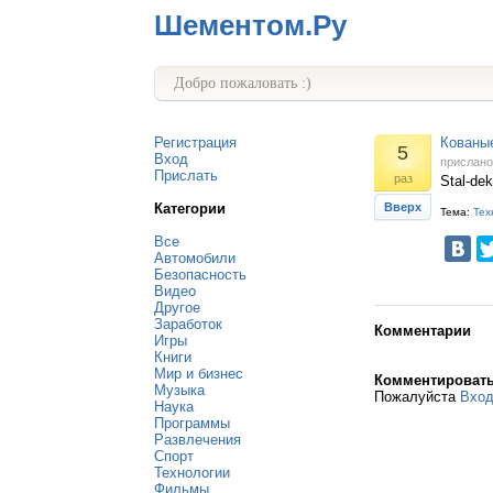
Шементом.Ру
Добро пожаловать :)
Регистрация
Кованые
5
Вход
прислан
Прислать
раз
Stal-de
Категории
Вверх
Тема:
Тех
Все
Автомобили
Безопасность
Видео
Другое
Заработок
Комментарии
Игры
Книги
Мир и бизнес
Комментироват
Музыка
Пожалуйста
Вхо
Наука
Программы
Развлечения
Спорт
Технологии
Фильмы