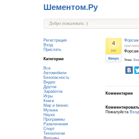
Шементом.Ру
Добро пожаловать :)
Регистрация
Форсаж 
4
Вход
прислан
Прислать
раз
Форсаж
Категории
Вверх
Тема:
Ви
Все
Автомобили
Безопасность
Видео
Другое
Заработок
Комментарии
Игры
Книги
Мир и бизнес
Комментироват
Музыка
Пожалуйста
Вхо
Наука
Программы
Развлечения
Спорт
Технологии
Фильмы