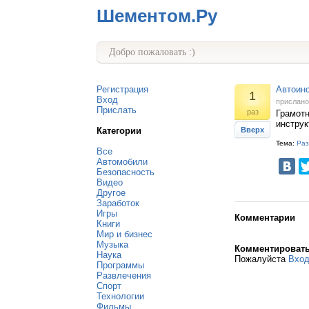
Шементом.Ру
Добро пожаловать :)
Регистрация
Автоинс
1
Вход
прислан
Прислать
раз
Грамот
инструк
Категории
Вверх
Тема:
Раз
Все
Автомобили
Безопасность
Видео
Другое
Заработок
Игры
Комментарии
Книги
Мир и бизнес
Музыка
Комментироват
Наука
Пожалуйста
Вхо
Программы
Развлечения
Спорт
Технологии
Фильмы