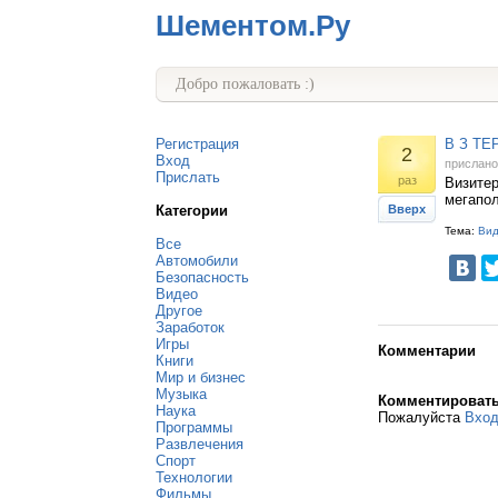
Шементом.Ру
Добро пожаловать :)
Регистрация
В З ТЕ
2
Вход
прислан
Прислать
раз
Визитер
мегапол
Категории
Вверх
Тема:
Ви
Все
Автомобили
Безопасность
Видео
Другое
Заработок
Игры
Комментарии
Книги
Мир и бизнес
Музыка
Комментироват
Наука
Пожалуйста
Вхо
Программы
Развлечения
Спорт
Технологии
Фильмы