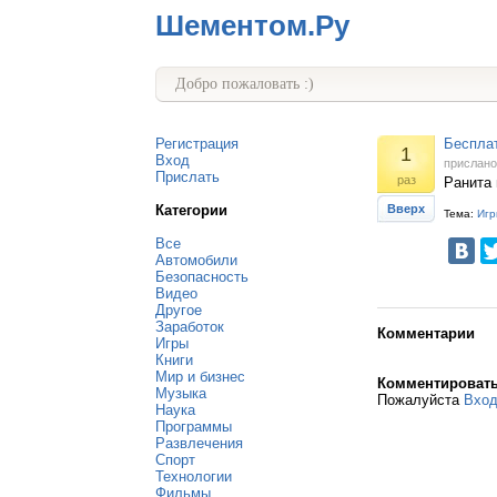
Шементом.Ру
Добро пожаловать :)
Регистрация
Бесплат
1
Вход
прислан
Прислать
раз
Ранита 
Категории
Вверх
Тема:
Игр
Все
Автомобили
Безопасность
Видео
Другое
Заработок
Комментарии
Игры
Книги
Мир и бизнес
Комментироват
Музыка
Пожалуйста
Вхо
Наука
Программы
Развлечения
Спорт
Технологии
Фильмы