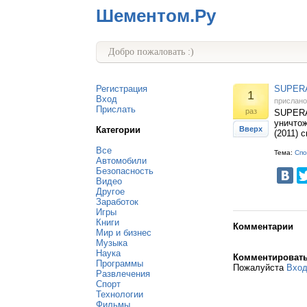
Шементом.Ру
Добро пожаловать :)
Регистрация
SUPERAn
1
Вход
прислан
Прислать
раз
SUPERAn
уничтож
Категории
Вверх
(2011) 
Все
Тема:
Спо
Автомобили
Безопасность
Видео
Другое
Заработок
Игры
Книги
Комментарии
Мир и бизнес
Музыка
Наука
Комментироват
Программы
Пожалуйста
Вхо
Развлечения
Спорт
Технологии
Фильмы