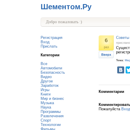
Шементом.Ру
Добро пожаловать :)
Регистрация
Советы 
6
Вход
прислан
Прислать
раз
Сущест
регистр
Категории
Вверх
Тема:
Мир
Все
Автомобили
Безопасность
Видео
Другое
Заработок
Игры
Комментарии
Книги
Мир и бизнес
Музыка
Комментироват
Наука
Пожалуйста
Вхо
Программы
Развлечения
Спорт
Технологии
Фильмы