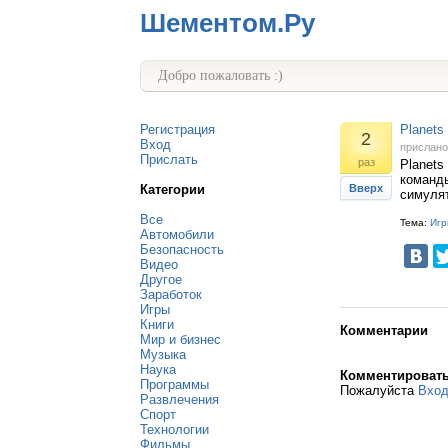
Шементом.Ру
Добро пожаловать :)
Регистрация
Planets
2
Вход
прислан
Прислать
раз
Planets
команды
Категории
Вверх
симулят
Все
Тема:
Игр
Автомобили
Безопасность
Видео
Другое
Заработок
Игры
Книги
Комментарии
Мир и бизнес
Музыка
Наука
Комментироват
Программы
Пожалуйста
Вхо
Развлечения
Спорт
Технологии
Фильмы