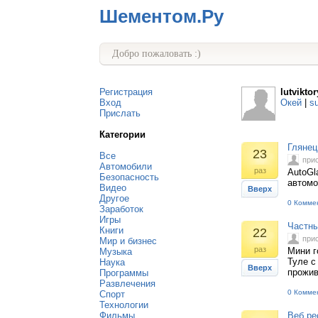
Шементом.Ру
Добро пожаловать :)
Регистрация
lutvikto
Вход
Окей
|
s
Прислать
Категории
Глянец
23
Все
при
Автомобили
раз
AutoGl
Безопасность
автомо
Видео
Вверх
Другое
0 Комме
Заработок
Игры
Частны
Книги
22
при
Мир и бизнес
раз
Мини г
Музыка
Туле с
Наука
Вверх
прожив
Программы
Развлечения
0 Комме
Спорт
Технологии
Фильмы
Веб ре