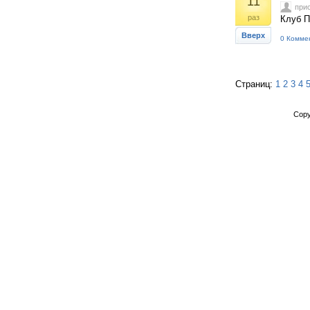
11
при
раз
Клуб П
Вверх
0 Комме
Страниц:
1
2
3
4
Copy