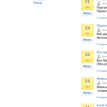
21
Юмор
при
раз
Портал
Проект
Вверх
0 Комме
Проект
23
при
раз
Веб ре
беспла
Вверх
0 Комме
Все вер
23
при
раз
Все Mic
Office
Вверх
0 Комме
Мебель
23
при
раз
Мебель
нтерне
Вверх
0 Комме
Клуб S