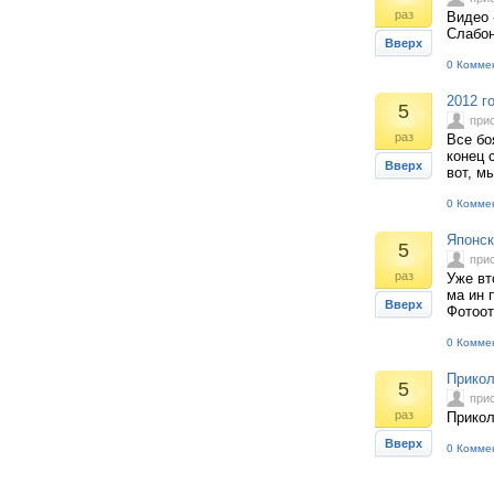
раз
Видео 
Слабон
Вверх
0 Комме
2012 г
5
при
раз
Все бо
конец 
Вверх
вот, м
0 Комме
Японск
5
при
раз
Уже вт
ма ин 
Вверх
Фотоот
0 Комме
Прикол
5
при
раз
Прикол
Вверх
0 Комме