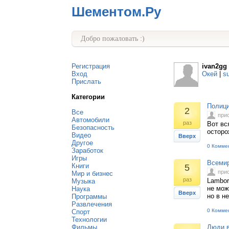
Шементом.Ру
Добро пожаловать :)
Регистрация
ivan2gg
Вход
Окей
|
s
Прислать
Категории
Полици
2
Все
при
Автомобили
раз
Вот вс
Безопасность
осторо
Видео
Вверх
Другое
0 Комме
Заработок
Игры
Всемир
Книги
5
при
Мир и бизнес
раз
Lambor
Музыка
не мож
Наука
Вверх
но в н
Программы
Развлечения
0 Комме
Спорт
Технологии
Фильмы
Люди в