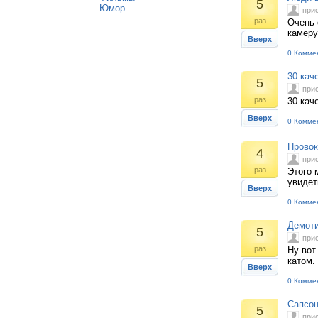
5
Юмор
при
раз
Очень 
камеру
Вверх
0 Комме
30 кач
5
при
раз
30 кач
Вверх
0 Комме
Провок
4
при
раз
Этого 
увидет
Вверх
0 Комме
Демоти
5
при
раз
Ну вот
катом.
Вверх
0 Комме
Сапсон
5
при