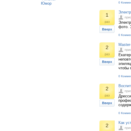
0 Комме
Юмор
Электр
1
при
раз
Электр
фото. 
Вверх
0 Комме
Master
2
при
раз
Екатер
неповт
Вверх
эпиляц
чтобы 
0 Комме
Воспит
2
при
раз
Дресси
профес
Вверх
содерж
0 Комме
Как ус
2
при