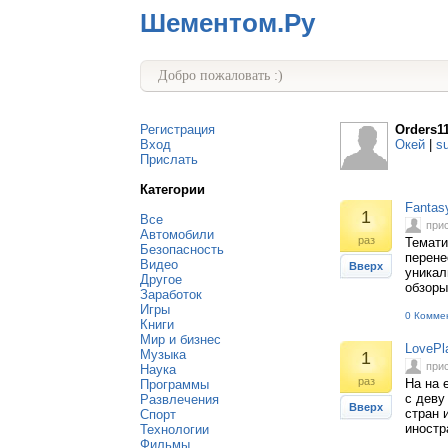
Шементом.Ру
Добро пожаловать :)
Регистрация
Orders1
Вход
Окей
|
s
Прислать
Категории
Fantas
1
Все
при
Автомобили
раз
Темати
Безопасность
перене
Видео
Вверх
уникал
Другое
обзоры
Заработок
Игры
0 Комме
Книги
Мир и бизнес
LovePl
Музыка
1
при
Наука
раз
На на 
Программы
с деву
Развлечения
Вверх
стран 
Спорт
иностр
Технологии
Фильмы