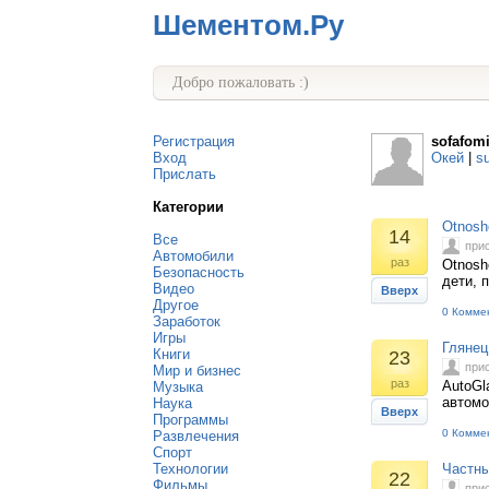
Шементом.Ру
Добро пожаловать :)
Регистрация
sofafom
Вход
Окей
|
s
Прислать
Категории
Otnosh
14
Все
при
Автомобили
раз
Otnosh
Безопасность
дети, 
Видео
Вверх
Другое
0 Комме
Заработок
Игры
Глянец
Книги
23
при
Мир и бизнес
раз
AutoGl
Музыка
автомо
Наука
Вверх
Программы
0 Комме
Развлечения
Спорт
Технологии
Частны
22
Фильмы
при