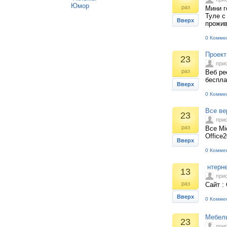
Юмор
раз
Мини г
Туле с
Вверх
прожив
0 Комме
Проект
23
при
раз
Веб ре
беспла
Вверх
0 Комме
Все вер
23
при
раз
Все Mic
Office
Вверх
0 Комме
нтерне
13
при
раз
Сайт :
Вверх
0 Комме
Мебель
23
при