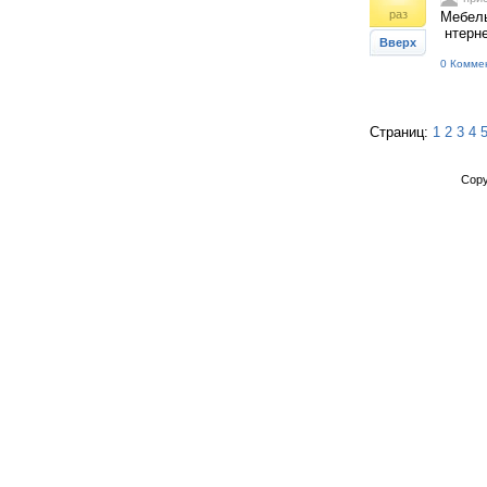
раз
Мебель
нтерне
Вверх
0 Комме
Страниц:
1
2
3
4
Copy