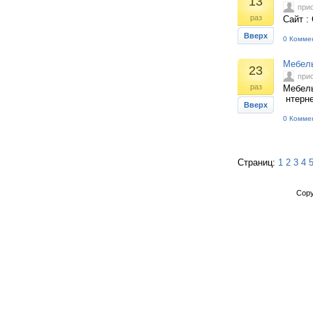
13
при
раз
Сайт :
Вверх
0 Комме
Мебель
23
при
раз
Мебель
нтерне
Вверх
0 Комме
Страниц:
1
2
3
4
Copy