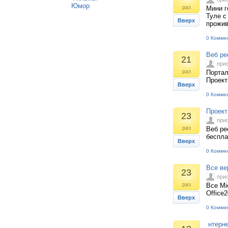
Юмор
раз
Мини г
Туле с
Вверх
прожив
0 Комме
Веб ре
21
при
раз
Портал
Проект
Вверх
0 Комме
Проект
23
при
раз
Веб ре
беспла
Вверх
0 Комме
Все вер
23
при
раз
Все Mic
Office
Вверх
0 Комме
нтерне