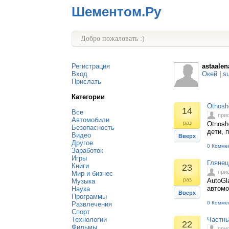
Шементом.Ру
Добро пожаловать :)
Регистрация
astaalen
Вход
Окей
|
s
Прислать
Категории
Otnosh
14
Все
при
Автомобили
раз
Otnosh
Безопасность
дети, 
Видео
Вверх
Другое
0 Комме
Заработок
Игры
Глянец
Книги
23
при
Мир и бизнес
раз
AutoGl
Музыка
автомо
Наука
Вверх
Программы
0 Комме
Развлечения
Спорт
Технологии
Частны
22
Фильмы
при