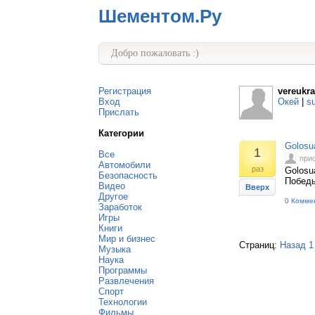
Шементом.Ру
Добро пожаловать :)
Регистрация
vereukr
Вход
Окей
|
s
Прислать
Категории
Golosu
1
Все
при
Автомобили
раз
Golosu
Безопасность
Побед
Видео
Вверх
Другое
0 Комме
Заработок
Игры
Книги
Мир и бизнес
Страниц:
Назад
1
Музыка
Наука
Программы
Развлечения
Спорт
Технологии
Фильмы