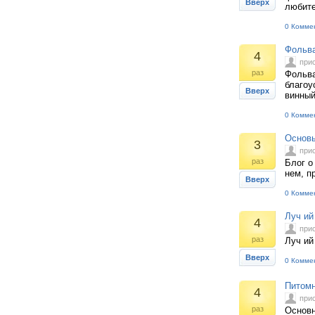
Вверх
любите
0 Комме
Фольва
4
при
раз
Фольва
благоу
Вверх
винный
0 Комме
Основы
3
при
раз
Блог о
нем, п
Вверх
0 Комме
Луч ий 
4
при
раз
Луч ий
Вверх
0 Комме
Питомн
4
при
раз
Основн