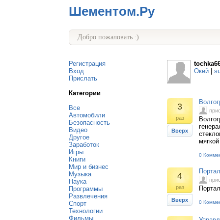
Шементом.Ру
Добро пожаловать :)
Регистрация
tochka6
Вход
Окей
|
s
Прислать
Категории
Волгог
3
Все
при
Автомобили
раз
Волгог
Безопасность
генера
Видео
Вверх
стекло
Другое
мягкой
Заработок
Игры
0 Комме
Книги
Мир и бизнес
Портал
Музыка
4
при
Наука
раз
Портал
Программы
Развлечения
Вверх
0 Комме
Спорт
Технологии
Фильмы
Управл