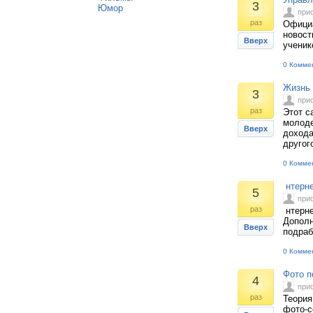
3
Юмор
при
раз
Официа
новост
Вверх
ученик
0 Комме
Жизнь 
3
при
раз
Этот с
молоде
Вверх
дохода
другог
0 Комме
нтерне
5
при
раз
нтерне
Дополн
Вверх
подраб
0 Комме
Фото п
4
при
раз
Теория
фото-с