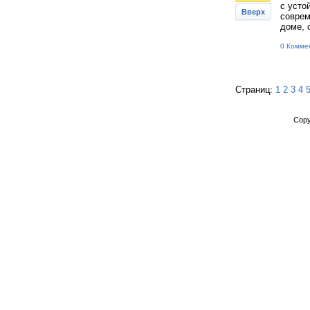
с усто
Вверх
соврем
доме, 
0 Комме
Страниц:
1
2
3
4
Copy