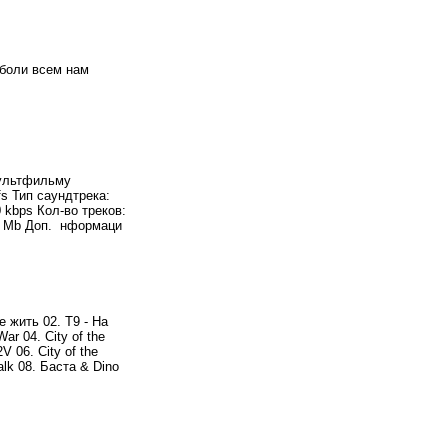
 боли всем нам
мультфильму
fs Тип саундтрека:
 kbps Кол-во треков:
40 Мb Доп. нформаци
е жить 02. T9 - На
War 04. City of the
2V 06. City of the
alk 08. Баста & Dino