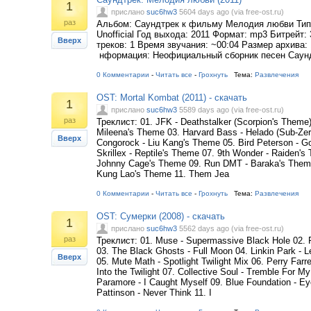
1
прислано
suc6hw3
5604 days ago (via free-ost.ru)
раз
Альбом: Саундтрек к фильму Мелодия любви Тип
Unofficial Год выхода: 2011 Формат: mp3 Битрейт:
Вверх
треков: 1 Время звучания: ~00:04 Размер архива: 
нформация: Неофициальный сборник песен Саун
0 Комментарии
-
Читать все
-
Грохнуть
Тема:
Развлечения
OST: Mortal Kombat (2011) - скачать
1
прислано
suc6hw3
5589 days ago (via free-ost.ru)
раз
Треклист: 01. JFK - Deathstalker (Scorpion's Theme)
Mileena's Theme 03. Harvard Bass - Helado (Sub-Zer
Вверх
Congorock - Liu Kang's Theme 05. Bird Peterson - G
Skrillex - Reptile's Theme 07. 9th Wonder - Raiden's
Johnny Cage's Theme 09. Run DMT - Baraka's Theme 
Kung Lao's Theme 11. Them Jea
0 Комментарии
-
Читать все
-
Грохнуть
Тема:
Развлечения
OST: Сумерки (2008) - скачать
1
прислано
suc6hw3
5562 days ago (via free-ost.ru)
раз
Треклист: 01. Muse - Supermassive Black Hole 02.
03. The Black Ghosts - Full Moon 04. Linkin Park - 
Вверх
05. Mute Math - Spotlight Twilight Mix 06. Perry Farr
Into the Twilight 07. Collective Soul - Tremble For M
Paramore - I Caught Myself 09. Blue Foundation - Ey
Pattinson - Never Think 11. I