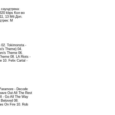
 саундтрека:
 320 kbps Кол-во
11, 13 Мб Доп.
дтрек: М
 02. Tokimonsta -
o's Theme) 04.
oro's Theme 06.
 Theme 08. LA Riots -
10. Felix Cartal -
 Paramore - Decode
Leave Out All The Rest
ell - Go All The Way
y Beloved 08.
es On Fire 10. Rob