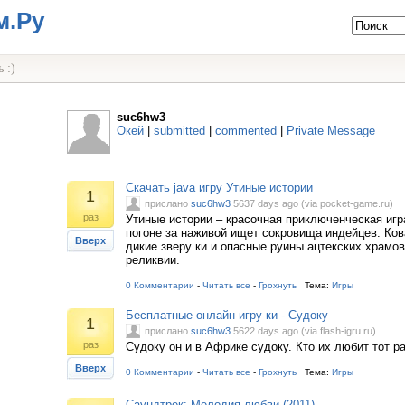
м.Ру
 :)
suc6hw3
Окей
|
submitted
|
commented
|
Private Message
Скачать java игру Утиные истории
1
прислано
suc6hw3
5637 days ago (via pocket-game.ru)
раз
Утиные истории – красочная приключенческая игр
погоне за наживой ищет сокровища индейцев. Ков
Вверх
дикие зверу ки и опасные руины ацтекских храмо
реликвии.
0 Комментарии
-
Читать все
-
Грохнуть
Тема:
Игры
Бесплатные онлайн игру ки - Судоку
1
прислано
suc6hw3
5622 days ago (via flash-igru.ru)
раз
Судоку он и в Африке судоку. Кто их любит тот р
Вверх
0 Комментарии
-
Читать все
-
Грохнуть
Тема:
Игры
Саундтрек: Мелодия любви (2011)