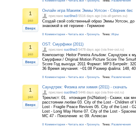
0 Комментарии
-
Читать все
-
Грохнуть
Тема:
Развлечения
Онлайн игра Макияж Эммы Уотсон - Сборник бес
1
прислано
suc6hw3
5516 days ago (via all-games.su)
раз
Создай свой собственный образ Эммы Уотсон, до
знакомой в её героине - Гермионе
Вверх
0 Комментарии
-
Читать все
-
Грохнуть
Тема:
Игры
OST: Смурфики (2011)
1
прислано
suc6hw3
5478 days ago (via free-ost.ru)
раз
Композитор: Heitor Pereira Альбом: Саундтрек к 
Смурфики / Original Motion Picture Score The Smur
Вверх
Score Год выхода: 2011 Формат: MP3 Битрейт: 320
36 Время звучания: ~01:08 Размер файла: 148, 
0 Комментарии
-
Читать все
-
Грохнуть
Тема:
Развлечения
Саундтрек: Физика или химия (2011) - скачать
1
прислано
suc6hw3
5446 days ago (via free-ost.ru)
раз
Треклист: 01. нтонация (In2Nation) - Скажи, как мн
расстоянии любви 03. City of the Lost - Children of 
Вверх
Lost - Fragile Peace Revives 05. City of the Lost - G
Lost - Long Way Home 07. City of the Lost - Spacew
MC 47 - Поколение кс 09. Алексан
0 Комментарии
-
Читать все
-
Грохнуть
Тема:
Развлечения