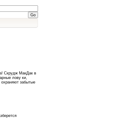
а! Скрудж МакДак в
арные лову ки,
в охраняют забытые
азберется