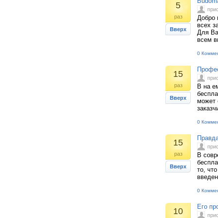
Budoma
5
при
раз
Добро 
всех з
Вверх
Для Ва
всем в
0 Комме
Профес
15
при
раз
В на е
беспла
Вверх
может 
заказч
0 Комме
Правда
15
при
раз
В совр
беспла
Вверх
то, чт
введен
0 Комме
Его пр
10
при