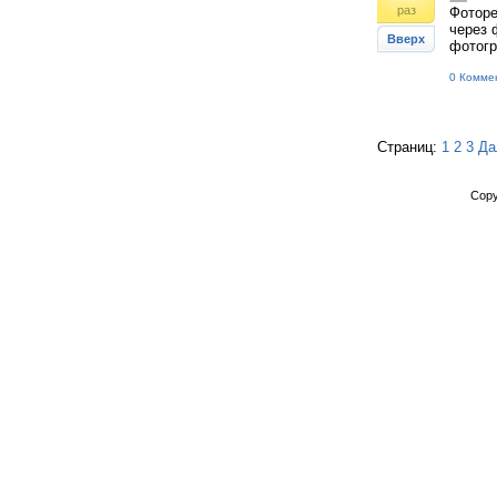
раз
Фоторе
через 
Вверх
фотогр
0 Комме
Страниц:
1
2
3
Да
Copy