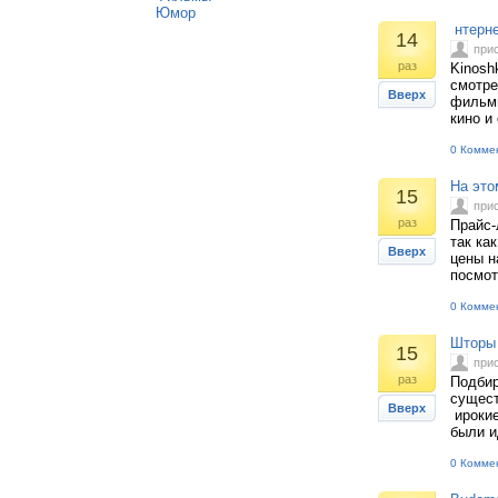
Юмор
нтерне
14
при
раз
Kinosh
смотре
Вверх
фильмы
кино и
0 Комме
На это
15
при
раз
Прайс-
так ка
Вверх
цены н
посмот
0 Комме
Шторы 
15
при
раз
Подбир
сущест
Вверх
ирокие
были и
0 Комме