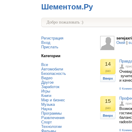
Шементом.Ру
Добро пожаловать :)
Регистрация
serejaxri
Вход
Окей
|
s
Прислать
Категории
Правда
14
Все
при
Автомобили
раз
Очевид
Безопасность
зучите
Видео
Вверх
и качес
Другое
Заработок
0 Комме
Игры
Книги
Профес
Мир и бизнес
15
при
Музыка
раз
Возмож
Наука
гостин
Программы
Вверх
баланс
Развлечения
radosti
Спорт
Технологии
0 Комме
Фильмы