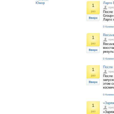
Юмор
Ларго 
1
при
раз
После 
Group»
Вверх
Ларго 
0 Комме
Recuva
1
при
раз
Recuva
восста
Вверх
резуль
0 Комме
После 
1
при
раз
После 
запуск
Вверх
этом с
космич
0 Комме
«Заряж
1
при
раз
«Заряж