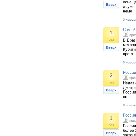
оснаща
Вверх
двумя 
неме
0 Комме
Самый 
1
при
раз
В Браз
метров
Вверх
Курити
про л
0 Комме
Россий
2
при
раз
Недавн
Дмитри
Вверх
России
он п
0 Комме
Россия
1
при
раз
Россия
более 
Вверх
заказ 