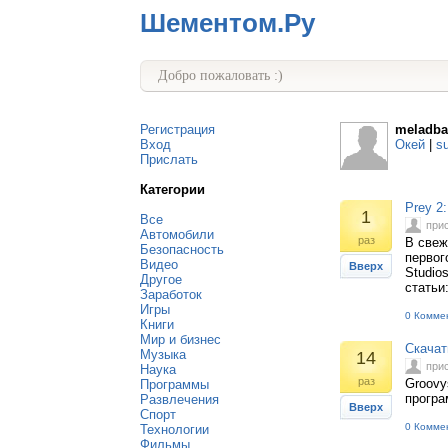
Шементом.Ру
Добро пожаловать :)
Регистрация
meladba
Вход
Окей
|
s
Прислать
Категории
Prey 2
1
Все
при
Автомобили
раз
В свеж
Безопасность
первог
Видео
Вверх
Studio
Другое
статьи
Заработок
Игры
0 Комме
Книги
Мир и бизнес
Скачат
Музыка
14
при
Наука
раз
Groovy
Программы
програ
Развлечения
Вверх
Спорт
0 Комме
Технологии
Фильмы