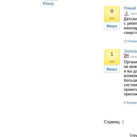
Юмор
Новый 
8
при
раз
Детски
с ребя
Вверх
киноза
сверст
13 Комм
Joomla 
1
при
раз
Органи
не мож
Вверх
и вы д
возмож
больше
систем
проект
прилож
0 Комме
Страниц:
1
Copy