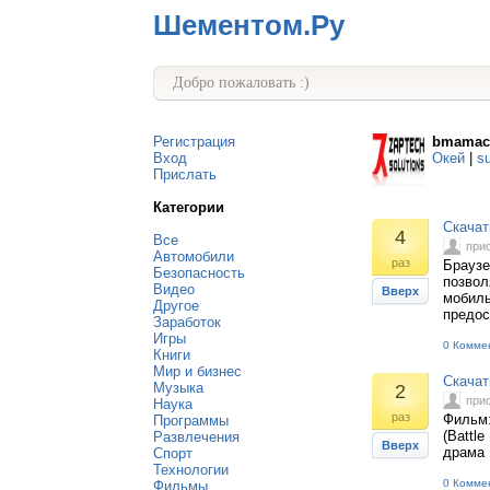
Шементом.Ру
Добро пожаловать :)
Регистрация
bmamac
Вход
Окей
|
s
Прислать
Категории
Скачат
4
Все
при
Автомобили
раз
Браузе
Безопасность
позвол
Видео
Вверх
мобиль
Другое
предос
Заработок
Игры
0 Комме
Книги
Мир и бизнес
Скачат
Музыка
2
при
Наука
раз
Фильм:
Программы
(Battl
Развлечения
Вверх
драма 
Спорт
Технологии
0 Комме
Фильмы