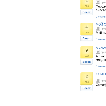
2
при
раз
Форсаж
вместе
Вверх
0 Комме
МОЙ С
4
при
раз
Мой см
Вверх
0 Комме
А СЧА
9
при
раз
А счас
младен
Вверх
0 Комме
COMED
2
при
раз
Comedy
Вверх