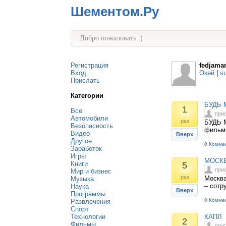
Шементом.Ру
Добро пожаловать :)
Регистрация
fedjam
Вход
Окей
|
s
Прислать
Категории
БУДЬ 
1
Все
при
Автомобили
раз
БУДЬ М
Безопасность
фильмо
Видео
Вверх
Другое
0 Комме
Заработок
Игры
МОСКВ
Книги
5
при
Мир и бизнес
раз
Москва
Музыка
– сотр
Наука
Вверх
Программы
0 Комме
Развлечения
Спорт
Технологии
КАПЛ 
2
Фильмы
при