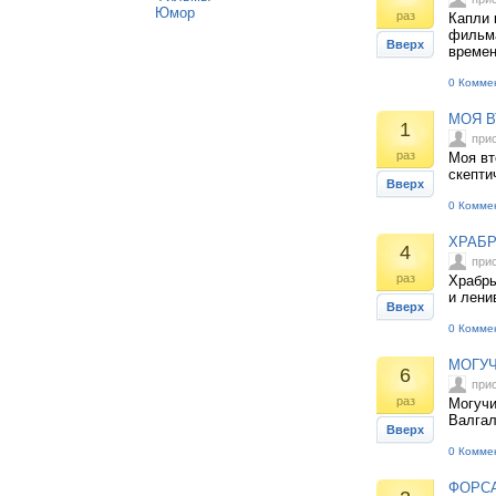
Юмор
раз
Капли 
фильма
Вверх
времен
0 Комме
МОЯ В
1
при
раз
Моя вт
скепти
Вверх
0 Комме
ХРАБР
4
при
раз
Храбры
и лени
Вверх
0 Комме
МОГУЧ
6
при
раз
Могучи
Валга
Вверх
0 Комме
ФОРСА