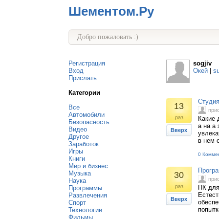
Шементом.Ру
Добро пожаловать :)
Регистрация
sogjiv
Вход
Окей
|
s
Прислать
Категории
Студия
13
Все
при
Автомобили
раз
Какие 
Безопасность
а на а
Видео
Вверх
увлека
Другое
в нем 
Заработок
Игры
0 Комме
Книги
Мир и бизнес
Програ
Музыка
30
при
Наука
раз
ПК для
Программы
Естест
Развлечения
Вверх
обеспе
Спорт
попытк
Технологии
Фильмы