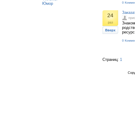
0 Комме
Юмор
Заказа
24
при
раз
Знаком
родств
Вверх
ресурс
0 Комме
Страниц:
1
Copy