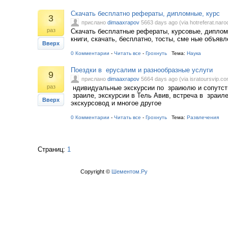
Скачать бесплатно рефераты, дипломные, курс
3
прислано
dimaaxrapov
5663 days ago (via hotreferat.naro
раз
Скачать бесплатные рефераты, курсовые, диплом
книги, скачать, бесплатно, тосты, сме ные объявл
Вверх
0 Комментарии
-
Читать все
-
Грохнуть
Тема:
Наука
Поездки в ерусалим и разнообразные услуги
9
прислано
dimaaxrapov
5664 days ago (via isratoursvip.co
раз
ндивидуальные экскурсии по зраиюлю и сопутст
зраиле, экскурсии в Тель Авив, встреча в зраил
Вверх
экскурсовод и многое другое
0 Комментарии
-
Читать все
-
Грохнуть
Тема:
Развлечения
Страниц:
1
Copyright ©
Шементом.Ру