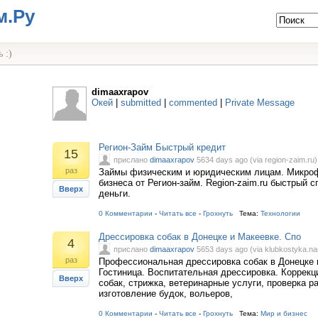
м.Ру
 :)
dimaaxrapov
Окей
|
submitted
|
commented
|
Private Message
Регион-Займ Быстрый кредит
15
прислано
dimaaxrapov
5634 days ago (via region-zaim.ru)
раз
Займы физическим и юридическим лицам. Микро
бизнеса от Регион-займ. Region-zaim.ru быстрый 
Вверх
деньги.
0 Комментарии
-
Читать все
-
Грохнуть
Тема:
Технологии
Дрессировка собак в Донецке и Макеевке. Спо
4
прислано
dimaaxrapov
5653 days ago (via klubkostyka.na
раз
Профессиональная дрессировка собак в Донецке 
Гостиница. Воспитательная дрессировка. Коррекц
Вверх
собак, стрижка, ветеринарные услуги, проверка р
изготовление будок, вольеров,
0 Комментарии
-
Читать все
-
Грохнуть
Тема:
Мир и бизнес