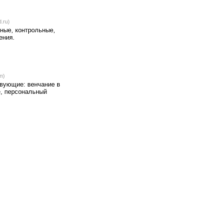
d.ru)
ные, контрольные,
ения.
m)
вующие: венчание в
е, персональный