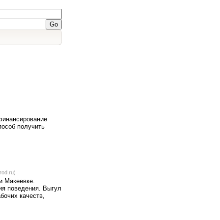
финансирование
способ получить
rod.ru)
и Макеевке.
ия поведения. Выгул
абочих качеств,