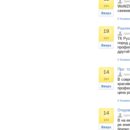
при
раз
WoWZG 
свежи
Вверх
0 Комме
Различ
19
при
раз
ТК Рус
пород 
Вверх
профил
другой
0 Комме
Про то
14
при
раз
В совр
красив
Вверх
профес
цена р
0 Комме
Откров
14
при
раз
В на е
ре ени
Вверх
близко