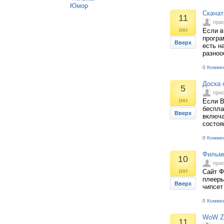
Юмор
Скачат
11
при
раз
Если в
програ
Вверх
есть н
разноо
0 Комме
Доска 
5
при
раз
Если В
беспла
Вверх
включа
состоя
0 Комме
Фильмы
10
при
раз
Сайт Ф
плееры
Вверх
чипсет
0 Комме
WoW Ze
11