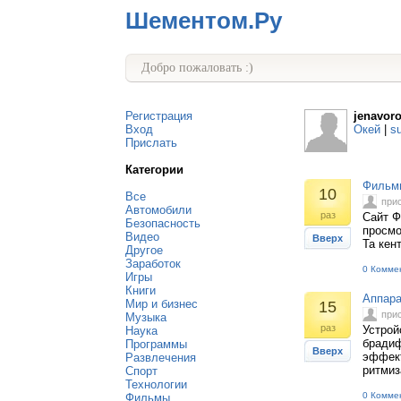
Шементом.Ру
Добро пожаловать :)
Регистрация
jenavor
Вход
Окей
|
s
Прислать
Категории
Фильмы
10
Все
при
Автомобили
раз
Сайт Ф
Безопасность
просмо
Видео
Вверх
Та кен
Другое
Заработок
0 Комме
Игры
Книги
Аппара
Мир и бизнес
15
при
Музыка
раз
Устрой
Наука
брадиф
Программы
Вверх
эффект
Развлечения
ритмиз
Спорт
Технологии
0 Комме
Фильмы