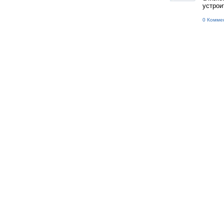
устрои
0 Комме