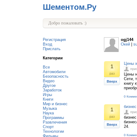
Шементом.Ру
Добро пожаловать :)
Регистрация
ogj144
Вход
Окей
|
s
Прислать
Категории
Цены х
1
Все
при
Автомобили
раз
Цены н
Безопасность
Сети, 
Видео
Вверх
книгу 
Другое
приобр
Заработок
Игры
0 Комме
Книги
Мир и бизнес
бизнес
Музыка
1
при
Наука
раз
бизнес
Программы
бизнес
Развлечения
Вверх
24.
Спорт
Технологии
0 Комме
Фильмы