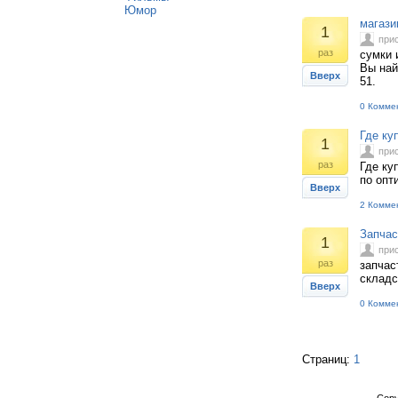
Юмор
магази
1
при
раз
сумки 
Вы най
Вверх
51.
0 Комме
Где ку
1
при
раз
Где ку
по опт
Вверх
2 Комме
Запчас
1
при
раз
запчас
складс
Вверх
0 Комме
Страниц:
1