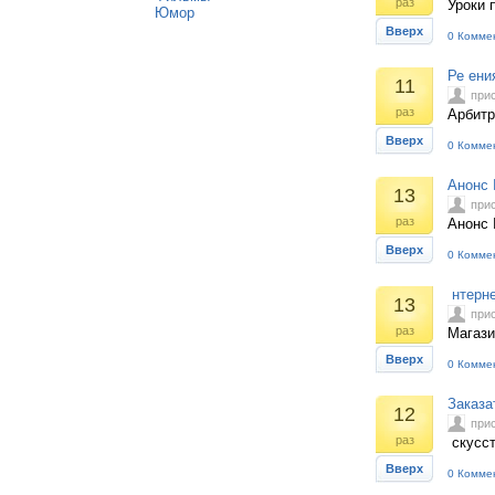
раз
Уроки п
Юмор
Вверх
0 Комме
Ре ени
11
при
раз
Арбитр
Вверх
0 Комме
Анонс 
13
при
раз
Анонс 
Вверх
0 Комме
нтерне
13
при
раз
Магази
Вверх
0 Комме
Заказа
12
при
раз
скусст
Вверх
0 Комме