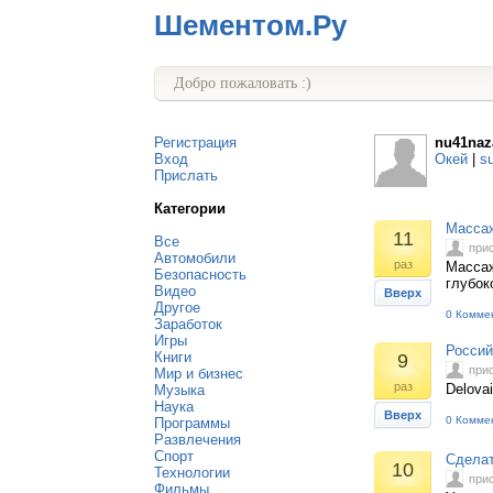
Шементом.Ру
Добро пожаловать :)
Регистрация
nu41naz
Вход
Окей
|
s
Прислать
Категории
Массаж
11
Все
при
Автомобили
раз
Массаж
Безопасность
глубоко
Видео
Вверх
Другое
0 Комме
Заработок
Игры
Россий
Книги
9
при
Мир и бизнес
раз
Delova
Музыка
Наука
Вверх
0 Комме
Программы
Развлечения
Спорт
Сделат
10
Технологии
при
Фильмы