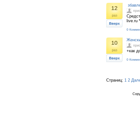
збавле
12
при
раз
Средст
live.ru 
Вверх
0 Комме
Женски
10
при
раз
+как д
Вверх
0 Комме
Страниц:
1
2
Дал
Copy