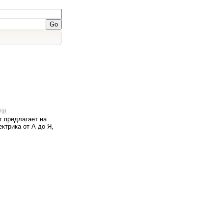
rg)
 предлагает на
ектрика от А до Я,