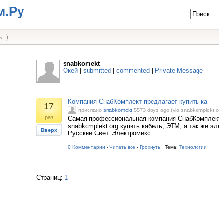
м.Ру
 :)
snabkomekt
Окей
|
submitted
|
commented
|
Private Message
Компания СнабКомплект предлагает купить ка
17
прислано
snabkomekt
5573 days ago (via snabkomplekt.o
раз
Самая профессиональная компания СнабКомплект
snabkomplekt.org купить кабель, ЭТМ, а так же эл
Вверх
Русский Свет, Электромикс
0 Комментарии
-
Читать все
-
Грохнуть
Тема:
Технологии
Страниц:
1