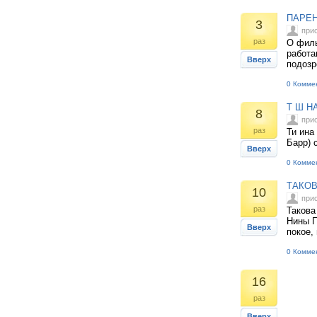
ПАРЕН
3
при
раз
О филь
работа
Вверх
подозр
0 Комме
Т Ш Н
8
при
раз
Ти ина
Барр) 
Вверх
0 Комме
ТАКОВ
10
при
раз
Такова
Нины П
Вверх
покое,
0 Комме
16
раз
Вверх