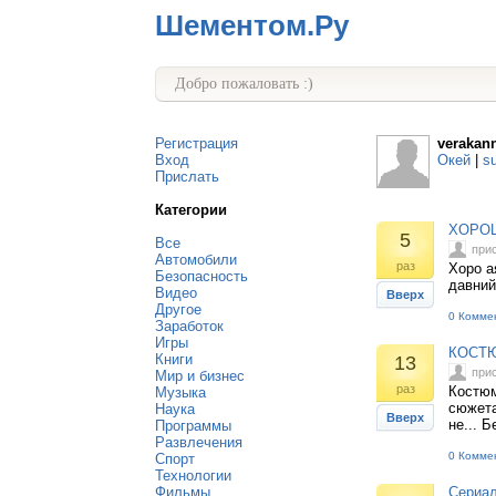
Шементом.Ру
Добро пожаловать :)
Регистрация
verakan
Вход
Окей
|
s
Прислать
Категории
ХОРОШ
5
Все
при
Автомобили
раз
Хоро а
Безопасность
давний
Видео
Вверх
Другое
0 Комме
Заработок
Игры
КОСТЮ
Книги
13
при
Мир и бизнес
раз
Костюм
Музыка
сюжета
Наука
Вверх
не... 
Программы
Развлечения
0 Комме
Спорт
Технологии
Фильмы
Сериа