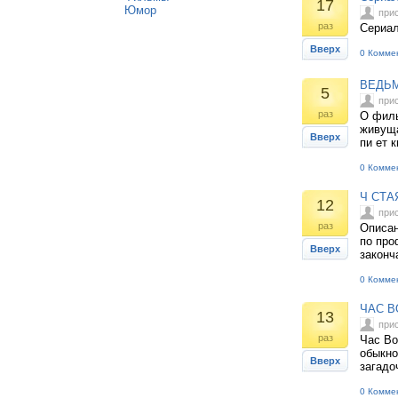
17
Юмор
при
раз
Сериа
Вверх
0 Комме
ВЕДЬМ
5
при
раз
О филь
живуща
Вверх
пи ет 
0 Комме
Ч СТА
12
при
раз
Описан
по про
Вверх
законч
0 Комме
ЧАС В
13
при
раз
Час Во
обыкно
Вверх
загадо
0 Комме