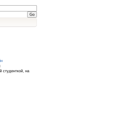
йн
)
 студенткой, на