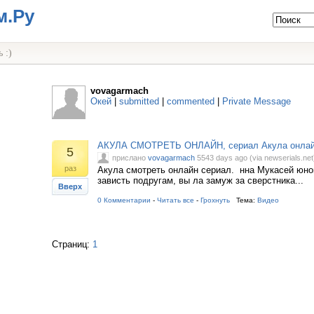
м.Ру
 :)
vovagarmach
Окей
|
submitted
|
commented
|
Private Message
АКУЛА СМОТРЕТЬ ОНЛАЙН, сериал Акула онла
5
прислано
vovagarmach
5543 days ago (via newserials.net
раз
Акула смотреть онлайн сериал. нна Мукасей юной
зависть подругам, вы ла замуж за сверстника...
Вверх
0 Комментарии
-
Читать все
-
Грохнуть
Тема:
Видео
Страниц:
1